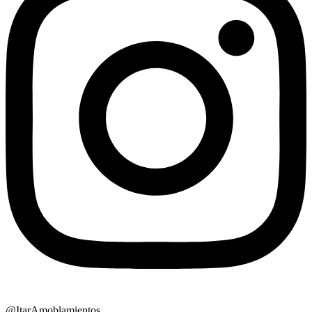
@ItarAmoblamientos