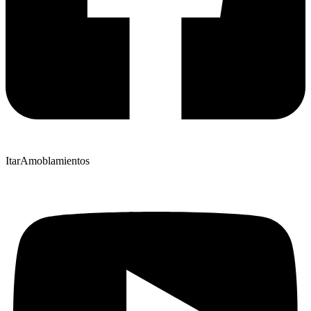
ItarAmoblamientos