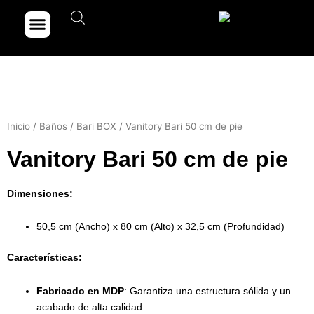
Ir
Menu
Dónde comprar
Portfolio de obras
al
contenido
Inicio
/
Baños
/
Bari BOX
/ Vanitory Bari 50 cm de pie
Vanitory Bari 50 cm de pie
Dimensiones:
50,5 cm (Ancho) x 80 cm (Alto) x 32,5 cm (Profundidad)
Características:
Fabricado en MDP
: Garantiza una estructura sólida y un
acabado de alta calidad.