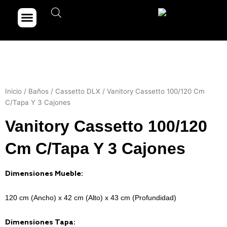
Ir
Menu
Dónde comprar
Portfolio de obras
al
contenido
Inicio
/
Baños
/
Cassetto DLX
/ Vanitory Cassetto 100/120 Cm
C/Tapa Y 3 Cajones
Vanitory Cassetto 100/120
Cm C/Tapa Y 3 Cajones
Dimensiones Mueble:
120 cm (Ancho) x 42 cm (Alto) x 43 cm (Profundidad)
Dimensiones Tapa: