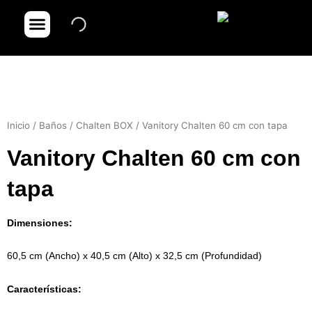
Ir
Menu
Dónde comprar
Portfolio de obras
al
contenido
Inicio
/
Baños
/
Chalten BOX
/ Vanitory Chalten 60 cm con tapa
Vanitory Chalten 60 cm con
tapa
Dimensiones:
60,5 cm (Ancho) x 40,5 cm (Alto) x 32,5 cm (Profundidad)
Características: