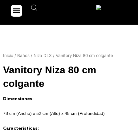
Ir
Menu
Dónde comprar
Portfolio de obras
al
contenido
Inicio
/
Baños
/
Niza DLX
/ Vanitory Niza 80 cm colgante
Vanitory Niza 80 cm
colgante
Dimensiones:
78 cm (Ancho) x 52 cm (Alto) x 45 cm (Profundidad)
Características: